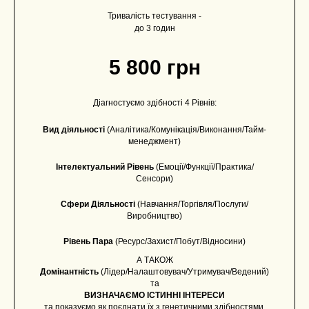
Тривалість тестування -
до 3 годин
5 800 грн
Діагностуємо здібності 4 Рівнів:
Вид діяльності
(Аналітика/Комунікація/Виконання/Тайм-
менеджмент)
Інтелектуальний Рівень
(Емоції/Функції/Практика/
Сенсори)
Сфери Діяльності
(Навчання/Торгівля/Послуги/
Виробництво)
Рівень Пара
(Ресурс/Захист/Побут/Відносини)
А ТАКОЖ
Домінантність
(Лідер/Налаштовувач/Утримувач/Ведений)
та
ВИЗНАЧАЄМО ІСТИННІ ІНТЕРЕСИ
та показуємо як поєднати їх з генетичними здібностями.